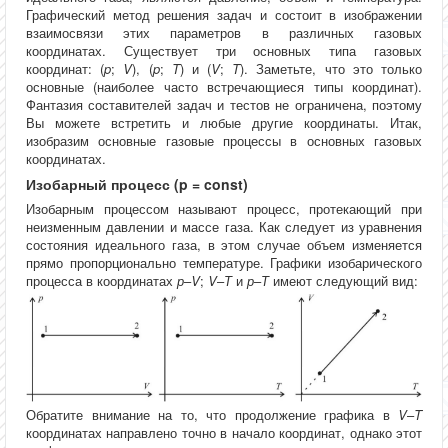
Графический метод решения задач и состоит в изображении
взаимосвязи этих параметров в различных газовых
координатах. Существует три основных типа газовых
координат: (
p
;
V
), (
p
;
T
) и (
V
;
T
). Заметьте, что это только
основные (наиболее часто встречающиеся типы координат).
Фантазия составителей задач и тестов не ограничена, поэтому
Вы можете встретить и любые другие координаты. Итак,
изобразим основные газовые процессы в основных газовых
координатах.
Изобарный процесс (p = const)
Изобарным процессом называют процесс, протекающий при
неизменным давлении и массе газа. Как следует из уравнения
состояния идеального газа, в этом случае объем изменяется
прямо пропорционально температуре. Графики изобарического
процесса в координатах
р
–
V
;
V
–
Т
и
р
–
Т
имеют следующий вид:
Обратите внимание на то, что продолжение графика в
V
–
T
координатах направлено точно в начало координат, однако этот