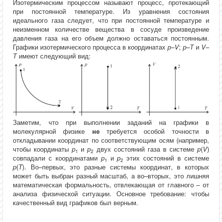
Изотермическим процессом называют процесс, протекающий
при постоянной температуре. Из уравнения состояния
идеального газа следует, что при постоянной температуре и
неизменном количестве вещества в сосуде произведение
давления газа на его объем должно оставаться постоянным.
Графики изотермического процесса в координатах
р
–
V
;
р
–
Т
и
V
–
Т
имеют следующий вид:
Заметим, что при выполнении заданий на графики в
молекулярной физике
не
требуется особой точности в
откладывании координат по соответствующим осям (например,
чтобы координаты
p
и
p
двух состояний газа в системе
p
(
V
)
1
2
совпадали с координатами
p
и
p
этих состояний в системе
1
2
p
(
T
). Во–первых, это разные системы координат, в которых
может быть выбран разный масштаб, а во–вторых, это лишняя
математическая формальность, отвлекающая от главного – от
анализа физической ситуации. Основное требование: чтобы
качественный вид графиков был верным.