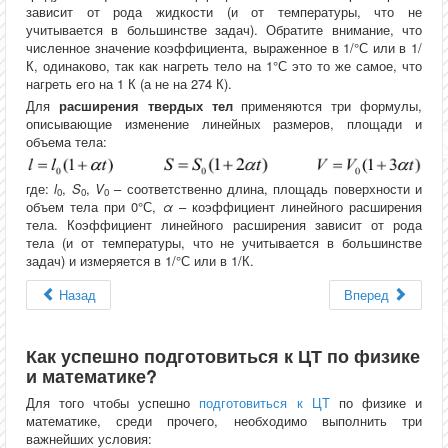
зависит от рода жидкости (и от температуры, что не
учитывается в большинстве задач). Обратите внимание, что
численное значение коэффициента, выраженное в 1/°С или в 1/
К, одинаково, так как нагреть тело на 1°С это то же самое, что
нагреть его на 1 К (а не на 274 К).
Для
расширения твердых тел
применяются три формулы,
описывающие изменение линейных размеров, площади и
объема тела:
где:
l
,
S
,
V
– соответственно длина, площадь поверхности и
0
0
0
объем тела при 0°С,
α
– коэффициент линейного расширения
тела. Коэффициент линейного расширения зависит от рода
тела (и от температуры, что не учитывается в большинстве
задач) и измеряется в 1/°С или в 1/К.
Назад
Вперед
Как успешно подготовиться к ЦТ по физике
и математике?
Для того чтобы успешно
подготовиться к ЦТ
по физике и
математике, среди прочего, необходимо выполнить три
важнейших условия: