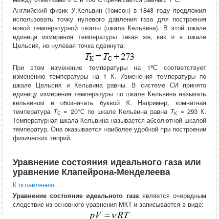
Английский физик У.Кельвин (Томсон) в 1848 году предложил
использовать точку нулевого давления газа для построения
новой температурной шкалы (шкала Кельвина). В этой шкале
единица измерения температуры такая же, как и в шкале
Цельсия, но нулевая точка сдвинута:
При этом изменение температуры на 1ºС соответствует
изменению температуры на 1 К. Изменения температуры по
шкале Цельсия и Кельвина равны. В системе СИ принято
единицу измерения температуры по шкале Кельвина называть
кельвином и обозначать буквой К. Например, комнатная
температура
T
= 20°С по шкале Кельвина равна
T
= 293 К.
С
К
Температурная шкала Кельвина называется абсолютной шкалой
температур. Она оказывается наиболее удобной при построении
физических теорий.
Уравнение состояния идеального газа или
уравнение Клапейрона-Менделеева
К оглавлению...
Уравнение состояние идеального газа
является очередным
следствие из основного уравнения МКТ и записывается в виде: