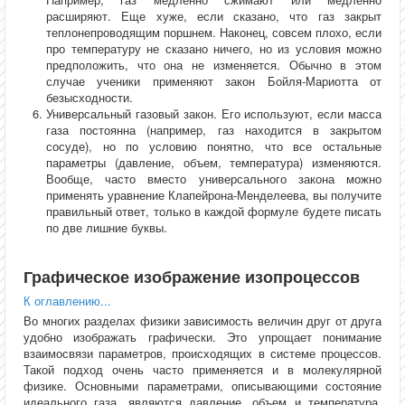
расширяют. Еще хуже, если сказано, что газ закрыт
теплонепроводящим поршнем. Наконец, совсем плохо, если
про температуру не сказано ничего, но из условия можно
предположить, что она не изменяется. Обычно в этом
случае ученики применяют закон Бойля-Мариотта от
безысходности.
Универсальный газовый закон. Его используют, если масса
газа постоянна (например, газ находится в закрытом
сосуде), но по условию понятно, что все остальные
параметры (давление, объем, температура) изменяются.
Вообще, часто вместо универсального закона можно
применять уравнение Клапейрона-Менделеева, вы получите
правильный ответ, только в каждой формуле будете писать
по две лишние буквы.
Графическое изображение изопроцессов
К оглавлению...
Во многих разделах физики зависимость величин друг от друга
удобно изображать графически. Это упрощает понимание
взаимосвязи параметров, происходящих в системе процессов.
Такой подход очень часто применяется и в молекулярной
физике. Основными параметрами, описывающими состояние
идеального газа, являются давление, объем и температура.