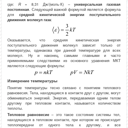
где:
R
= 8,31 Дж/(моль∙К) –
универсальная газовая
постоянная
. Следующей важной формулой является формула
для
средней кинетической энергии поступательного
движения молекул газа
:
Оказывается, что средняя кинетическая энергия
поступательного движения молекул зависит только от
температуры, одинакова при данной температуре для всех
молекул. Ну и наконец, самыми главными и часто
применяемыми следствиями из основного уравнения МКТ
являются следующие формулы:
Измерение температуры
Понятие температуры тесно связано с понятием теплового
равновесия. Тела, находящиеся в контакте друг с другом, могут
обмениваться энергией. Энергия, передаваемая одним телом
другому при тепловом контакте, называется количеством
теплоты.
Тепловое равновесие
– это такое состояние системы тел,
находящихся в тепловом контакте, при котором не происходит
теплопередачи от одного тела к другому, и все