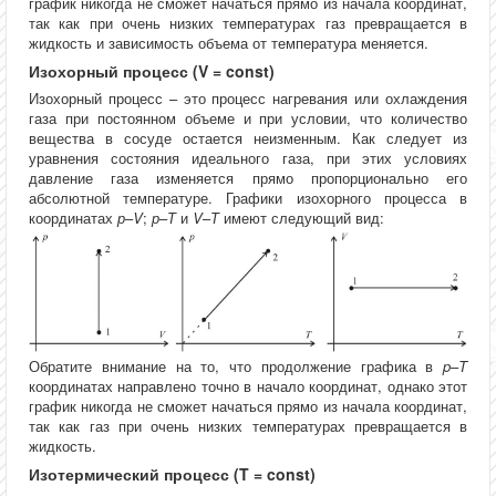
график никогда не сможет начаться прямо из начала координат,
так как при очень низких температурах газ превращается в
жидкость и зависимость объема от температура меняется.
Изохорный процесс (V = const)
Изохорный процесс – это процесс нагревания или охлаждения
газа при постоянном объеме и при условии, что количество
вещества в сосуде остается неизменным. Как следует из
уравнения состояния идеального газа, при этих условиях
давление газа изменяется прямо пропорционально его
абсолютной температуре. Графики изохорного процесса в
координатах
р
–
V
;
р
–
Т
и
V
–
Т
имеют следующий вид:
Обратите внимание на то, что продолжение графика в
p
–
T
координатах направлено точно в начало координат, однако этот
график никогда не сможет начаться прямо из начала координат,
так как газ при очень низких температурах превращается в
жидкость.
Изотермический процесс (T = const)