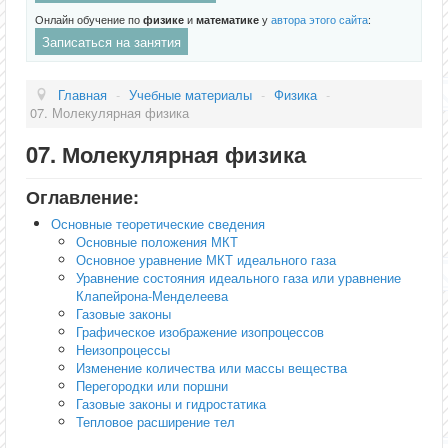
Онлайн обучение по
физике
и
математике
у
автора этого сайта
:
Записаться на занятия
Главная
-
Учебные материалы
-
Физика
-
07. Молекулярная физика
07. Молекулярная физика
Оглавление:
Основные теоретические сведения
Основные положения МКТ
Основное уравнение МКТ идеального газа
Уравнение состояния идеального газа или уравнение
Клапейрона-Менделеева
Газовые законы
Графическое изображение изопроцессов
Неизопроцессы
Изменение количества или массы вещества
Перегородки или поршни
Газовые законы и гидростатика
Тепловое расширение тел