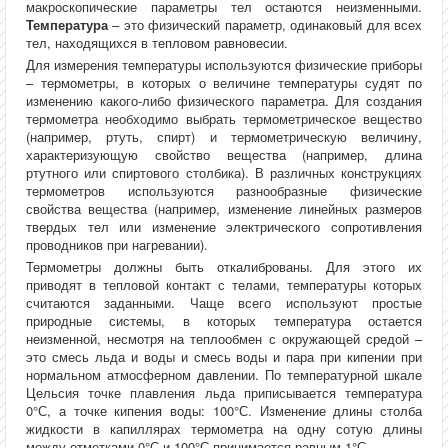
макроскопические параметры тел остаются неизменными.
Температура
– это физический параметр, одинаковый для всех
тел, находящихся в тепловом равновесии.
Для измерения температуры используются физические приборы
– термометры, в которых о величине температуры судят по
изменению какого-либо физического параметра. Для создания
термометра необходимо выбрать термометрическое вещество
(например, ртуть, спирт) и термометрическую величину,
характеризующую свойство вещества (например, длина
ртутного или спиртового столбика). В различных конструкциях
термометров используются разнообразные физические
свойства вещества (например, изменение линейных размеров
твердых тел или изменение электрического сопротивления
проводников при нагревании).
Термометры должны быть откалиброваны. Для этого их
приводят в тепловой контакт с телами, температуры которых
считаются заданными. Чаще всего используют простые
природные системы, в которых температура остается
неизменной, несмотря на теплообмен с окружающей средой –
это смесь льда и воды и смесь воды и пара при кипении при
нормальном атмосферном давлении. По температурной шкале
Цельсия точке плавления льда приписывается температура
0°С, а точке кипения воды: 100°С. Изменение длины столба
жидкости в капиллярах термометра на одну сотую длины
между отметками 0°С и 100°С принимается равным 1°С.