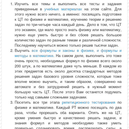
Изучить все темы и выполнить все тесты и задания
приведенные в
учебных материалах
на этом сайте. Для
этого нужно всего ничего, а именно: посвящать подготовке
к ЦТ по физике и математике, изучению теории и решению
задач по три-четыре часа каждый день. Дело в том, что ЦТ
это экзамен, где мало просто знать физику или математику,
нужно еще уметь быстро и без сбоев решать большое
количество задач по разным темам и различной сложности.
Последнему научиться можно только решив тысячи задач.
Выучить
все формулы и законы в физике, и формулы и
методы в математике
. На самом деле, выполнить это тоже
очень просто, необходимых формул по физике всего около
200 штук, а по математике даже чуть меньше. В каждом из
этих предметов есть около десятка стандартных методов
решения задач базового уровня сложности, которые тоже
вполне можно выучить, и таким образом, совершенно на
автомате и без затруднений решить в нужный момент
большую часть ЦТ. После этого Вам останется подумать
только над самыми сложными задачами.
Посетить все три этапа
репетиционного тестирования
по
физике и математике. Каждый РТ можно посещать по два
раза, чтобы прорешать оба варианта. Опять же на ЦТ,
кроме умения быстро и качественно решать задачи, и
знания формул и методов необходимо также уметь
правильно спланировать время, распределить силы, а