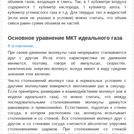
объемов газов, входящих в смесь. Так, в 1 кубометре воздуха
содержится 1 кубометр кислорода, 1 кубометр азота, 1
кубометр углекислого газа и т.д. Для твердых тел и жидкостей
(если иное не указано в условии) можно считать, что объем
смеси равен сумме объемов ее частей.
Основное уравнение МКТ идеального газа
К оглавлению...
При своем движении молекулы газа непрерывно сталкиваются
друг с другом. Из-за этого характеристики их движения
меняются, поэтому, говоря об импульсах, скоростях,
кинетических энергиях молекул, всегда имеют в виду средние
значения этих величин.
Число столкновений молекул газа в нормальных условиях с
другими молекулами измеряется миллионами раз в секунду.
Если пренебречь размерами и взаимодействием молекул (как в
модели идеального газа), то можно считать, что между
последовательными столкновениями молекулы движутся
равномерно и прямолинейно. Естественно, подлетая к стенке
сосуда, в котором расположен газ, молекула испытывает
столкновение и со стенкой. Все столкновения молекул друг с
другом и со стенками сосуда считаются абсолютно упругими
столкновениями шариков. При столкновении со стенкой