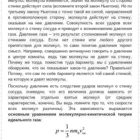
импульс молекулы изменяется, значит на молекулу со стороны
стенки действует сила (вспомните второй закон Ньютона). Но по
третьему закону Ньютона с точно такой же силой, направленной
в противоположную сторону, молекула действует на стенку,
оказывая на нее давление. Совокупность всех ударов всех
молекул о стенку сосуда и приводит к возникновению давления
газа. Давление газа – это результат столкновений молекул со
стенками сосуда. Если нет стенки или любого другого
препятствия для молекул, то само понятие давления теряет
смысл. Например, совершенно антинаучно говорить о давлении
в центре комнаты, ведь там молекулы не давят на стенку.
Почему же тогда, поместив туда барометр, мы с удивлением
обнаружим, что он показывает какое-то давление? Правильно!
Потому, что сам по себе барометр является той самой стенкой,
на которую и давят молекулы.
Поскольку давление есть следствие ударов молекул о стенку
сосуда, очевидно, что его величина должна зависеть от
характеристик отдельно взятых молекул (от средних
характеристик, конечно, Вы ведь помните про то, что скорости
всех молекул различны). Эта зависимость выражается
основным уравнением молекулярно-кинетической теории
идеального газа
: