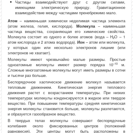
Частицы взаимодействуют друг с другом силами,
имеющими электрическую природу. Гравитационное
взаимодействие между частицами пренебрежимо мало.
Атом
– наименьшая химически неделимая частица элемента
(атом железа, гелия, кислорода).
Молекула
– наименьшая
частица вещества, сохраняющая его химические свойства.
Молекула состоит из одного и более атомов (вода – Н
О – 1
2
атом кислорода и 2 атома водорода).
Ион
– атом или молекула,
у которых один или несколько электронов лишние (или
электронов не хватает).
Молекулы имеют чрезвычайно малые размеры. Простые
–10
одноатомные молекулы имеют размер порядка 10
м.
Сложные многоатомные молекулы могут иметь размеры в сотни
и тысячи раз больше.
Беспорядочное хаотическое движение молекул называется
тепловым движением. Кинетическая энергия теплового
движения растет с возрастанием температуры. При низких
температурах молекулы конденсируются в жидкое или твердое
вещество. При повышении температуры средняя кинетическая
энергия молекулы становится больше, молекулы разлетаются,
и образуется газообразное вещество.
В твердых телах молекулы совершают беспорядочные
колебания около фиксированных центров (положений
равновесия). Эти центры могут быть расположены в