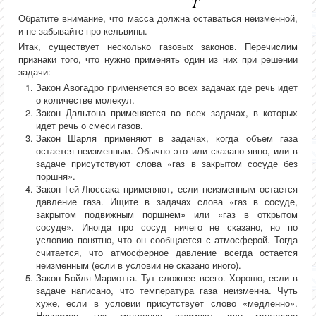
Обратите внимание, что масса должна оставаться неизменной,
и не забывайте про кельвины.
Итак, существует несколько газовых законов. Перечислим
признаки того, что нужно применять один из них при решении
задачи:
Закон Авогадро применяется во всех задачах где речь идет
о количестве молекул.
Закон Дальтона применяется во всех задачах, в которых
идет речь о смеси газов.
Закон Шарля применяют в задачах, когда объем газа
остается неизменным. Обычно это или сказано явно, или в
задаче присутствуют слова «газ в закрытом сосуде без
поршня».
Закон Гей-Люссака применяют, если неизменным остается
давление газа. Ищите в задачах слова «газ в сосуде,
закрытом подвижным поршнем» или «газ в открытом
сосуде». Иногда про сосуд ничего не сказано, но по
условию понятно, что он сообщается с атмосферой. Тогда
считается, что атмосферное давление всегда остается
неизменным (если в условии не сказано иного).
Закон Бойля-Мариотта. Тут сложнее всего. Хорошо, если в
задаче написано, что температура газа неизменна. Чуть
хуже, если в условии присутствует слово «медленно».
Например, газ медленно сжимают или медленно