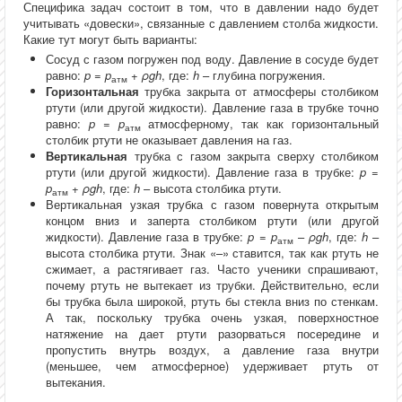
Специфика задач состоит в том, что в давлении надо будет
учитывать «довески», связанные с давлением столба жидкости.
Какие тут могут быть варианты:
Сосуд с газом погружен под воду. Давление в сосуде будет
равно:
p
=
p
+
ρgh
, где:
h
– глубина погружения.
атм
Горизонтальная
трубка закрыта от атмосферы столбиком
ртути (или другой жидкости). Давление газа в трубке точно
равно:
p
=
p
атмосферному, так как горизонтальный
атм
столбик ртути не оказывает давления на газ.
Вертикальная
трубка с газом закрыта сверху столбиком
ртути (или другой жидкости). Давление газа в трубке:
p
=
p
+
ρgh
, где:
h
– высота столбика ртути.
атм
Вертикальная узкая трубка с газом повернута открытым
концом вниз и заперта столбиком ртути (или другой
жидкости). Давление газа в трубке:
p
=
p
–
ρgh
, где:
h
–
атм
высота столбика ртути. Знак «–» ставится, так как ртуть не
сжимает, а растягивает газ. Часто ученики спрашивают,
почему ртуть не вытекает из трубки. Действительно, если
бы трубка была широкой, ртуть бы стекла вниз по стенкам.
А так, поскольку трубка очень узкая, поверхностное
натяжение на дает ртути разорваться посередине и
пропустить внутрь воздух, а давление газа внутри
(меньшее, чем атмосферное) удерживает ртуть от
вытекания.