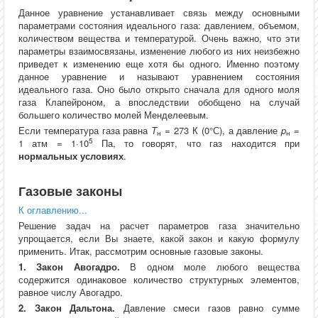
Данное уравнение устанавливает связь между основными
параметрами состояния идеального газа: давлением, объемом,
количеством вещества и температурой. Очень важно, что эти
параметры взаимосвязаны, изменение любого из них неизбежно
приведет к изменению еще хотя бы одного. Именно поэтому
данное уравнение и называют уравнением состояния
идеального газа. Оно было открыто сначала для одного моля
газа Клапейроном, а впоследствии обобщено на случай
большего количество молей Менделеевым.
Если температура газа равна
T
= 273 К (0°С), а давление
p
=
н
н
5
1 атм = 1·10
Па, то говорят, что газ находится при
нормальных условиях
.
Газовые законы
К оглавлению...
Решение задач на расчет параметров газа значительно
упрощается, если Вы знаете, какой закон и какую формулу
применить. Итак, рассмотрим основные газовые законы.
1. Закон Авогадро.
В одном моле любого вещества
содержится одинаковое количество структурных элементов,
равное числу Авогадро.
2. Закон Дальтона.
Давление смеси газов равно сумме