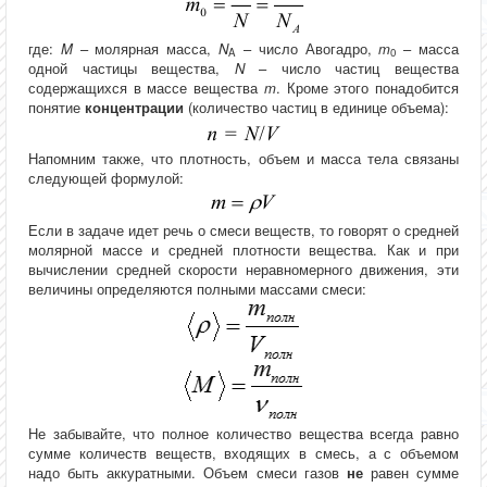
где:
M
– молярная масса,
N
– число Авогадро,
m
– масса
A
0
одной частицы вещества,
N
– число частиц вещества
содержащихся в массе вещества
m
. Кроме этого понадобится
понятие
концентрации
(количество частиц в единице объема):
Напомним также, что плотность, объем и масса тела связаны
следующей формулой:
Если в задаче идет речь о смеси веществ, то говорят о средней
молярной массе и средней плотности вещества. Как и при
вычислении средней скорости неравномерного движения, эти
величины определяются полными массами смеси:
Не забывайте, что полное количество вещества всегда равно
сумме количеств веществ, входящих в смесь, а с объемом
надо быть аккуратными. Объем смеси газов
не
равен сумме