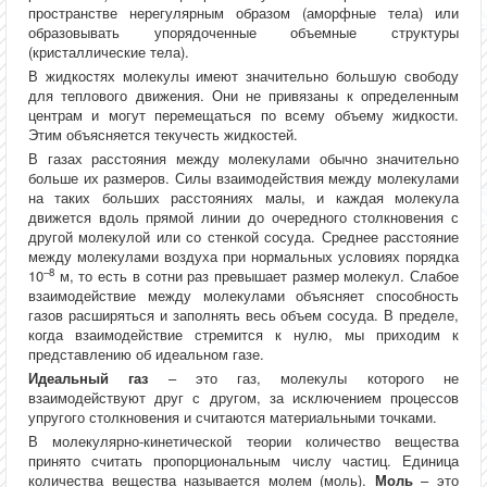
пространстве нерегулярным образом (аморфные тела) или
образовывать упорядоченные объемные структуры
(кристаллические тела).
В жидкостях молекулы имеют значительно большую свободу
для теплового движения. Они не привязаны к определенным
центрам и могут перемещаться по всему объему жидкости.
Этим объясняется текучесть жидкостей.
В газах расстояния между молекулами обычно значительно
больше их размеров. Силы взаимодействия между молекулами
на таких больших расстояниях малы, и каждая молекула
движется вдоль прямой линии до очередного столкновения с
другой молекулой или со стенкой сосуда. Среднее расстояние
между молекулами воздуха при нормальных условиях порядка
–8
10
м, то есть в сотни раз превышает размер молекул. Слабое
взаимодействие между молекулами объясняет способность
газов расширяться и заполнять весь объем сосуда. В пределе,
когда взаимодействие стремится к нулю, мы приходим к
представлению об идеальном газе.
Идеальный газ
– это газ, молекулы которого не
взаимодействуют друг с другом, за исключением процессов
упругого столкновения и считаются материальными точками.
В молекулярно-кинетической теории количество вещества
принято считать пропорциональным числу частиц. Единица
количества вещества называется молем (моль).
Моль
– это