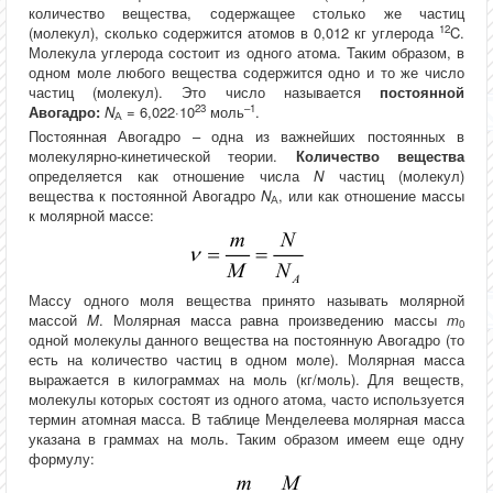
количество вещества, содержащее столько же частиц
12
(молекул), сколько содержится атомов в 0,012 кг углерода
C.
Молекула углерода состоит из одного атома. Таким образом, в
одном моле любого вещества содержится одно и то же число
частиц (молекул). Это число называется
постоянной
23
–1
Авогадро:
N
= 6,022·10
моль
.
А
Постоянная Авогадро – одна из важнейших постоянных в
молекулярно-кинетической теории.
Количество вещества
определяется как отношение числа
N
частиц (молекул)
вещества к постоянной Авогадро
N
, или как отношение массы
А
к молярной массе:
Массу одного моля вещества принято называть молярной
массой
M
. Молярная масса равна произведению массы
m
0
одной молекулы данного вещества на постоянную Авогадро (то
есть на количество частиц в одном моле). Молярная масса
выражается в килограммах на моль (кг/моль). Для веществ,
молекулы которых состоят из одного атома, часто используется
термин атомная масса. В таблице Менделеева молярная масса
указана в граммах на моль. Таким образом имеем еще одну
формулу: