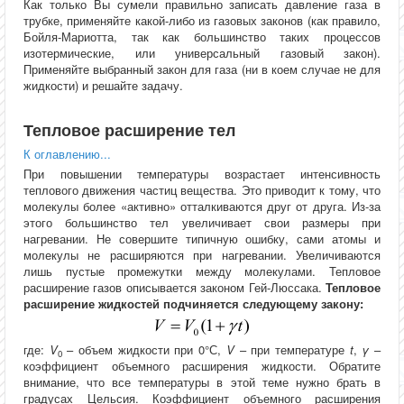
Как только Вы сумели правильно записать давление газа в
трубке, применяйте какой-либо из газовых законов (как правило,
Бойля-Мариотта, так как большинство таких процессов
изотермические, или универсальный газовый закон).
Применяйте выбранный закон для газа (ни в коем случае не для
жидкости) и решайте задачу.
Тепловое расширение тел
К оглавлению...
При повышении температуры возрастает интенсивность
теплового движения частиц вещества. Это приводит к тому, что
молекулы более «активно» отталкиваются друг от друга. Из-за
этого большинство тел увеличивает свои размеры при
нагревании. Не совершите типичную ошибку, сами атомы и
молекулы не расширяются при нагревании. Увеличиваются
лишь пустые промежутки между молекулами. Тепловое
расширение газов описывается законом Гей-Люссака.
Тепловое
расширение жидкостей подчиняется следующему закону:
где:
V
– объем жидкости при 0°С,
V
– при температуре
t
,
γ
–
0
коэффициент объемного расширения жидкости. Обратите
внимание, что все температуры в этой теме нужно брать в
градусах Цельсия. Коэффициент объемного расширения